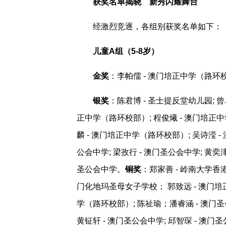
获奖名单揭晓 新秀闪耀舞台
经激烈竞逐，各组别获奖名单如下：
儿童A组（5-8岁）
金奖
：李帕儒 - 澳门培正中学（路环校部
银奖
：陈君博 - 圣士提反堂幼儿园; 
正中学（路环校部）; 程俊爔 - 澳门培正中
麟 - 澳门培正中学（路环校部）; 吴诗滢 -
公会中学; 梁孜行 - 澳门圣公会中学; 黄奕津
圣公会中学。
铜奖
：郑家善 - 岭南大学香港
门化地玛圣母女子学校； 郭致远 - 澳门培
学（路环校部）; 陈祉瑜；潘睿涵 - 澳门圣公
黄钲轩 - 澳门圣公会中学; 邱智琛 - 澳门