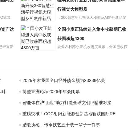
交易额同比
推动安防行业新升级360智慧生活举
讲和听的故事会
丨21读书汇·亲子
行视觉大模型及
悦
EO称其
，360智慧生活视觉大模型及AI硬件新品发
布会在京召开。发布会以...
净资产达
全国小麦正陆续进入集中收获期已收
推动安防行业新
升级360智慧生活
获面积超4300
举行视觉大模型
已经重新
农业农村部小麦机收进度显示，全国已收获
及
全国小麦正陆续
冬小麦面积4300多万亩，...
进入集中收获期
已收获面积超
4300
管
2025年末我国全口径外债余额为23288亿美
耳畔
博鳌亚洲论坛2026年年会闭幕
智能体在沪“面世”助力打造全球文创IP精准对接
重磅突破！CQC射阳新能源创新基地斩获国际RE
踏歌执槌，传承技艺五十载一辈子一件事