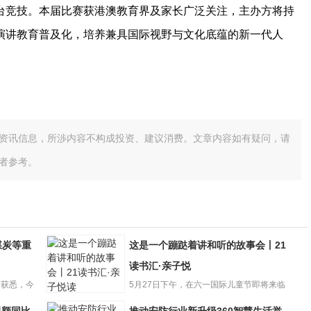
台竞技。本届比赛获港澳教育界及家长广泛关注，主办方将持
演讲教育普及化，培养兼具国际视野与文化底蕴的新一代人
资讯信息，所渉内容不构成投资、建议消费。文章内容如有疑问，请
者参考。
煤炭等重
这是一个蹦跶着讲和听的故事会丨21
读书汇·亲子悦
司获悉，今
5月27日下午，在六一国际儿童节即将来临
这是一个蹦跶着
之际，“21读书汇·亲子...