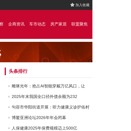
加入收藏
察
企商资讯
车市动态
房产家居
联盟聚焦
头条排行
雕琢光年：抢占AI智能穿戴万亿风口，让
2025年末我国全口径外债余额为232
句容市华阳街道开展：听力健康义诊护佑村
博鳌亚洲论坛2026年年会闭幕
人保健康2025年保费规模迈上500亿