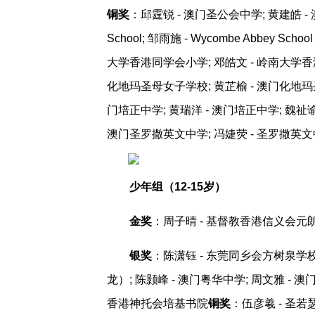
铜奖
：邱霆锐 - 澳门圣公会中学; 黄建皓 - 澳门圣公
School; 邹雨施 - Wycombe Abbey Sc
大学香港同学会小学; 邓皓文 - 岭南大学香港
化地玛圣母女子学校; 黄芷榆 - 澳门化地玛圣
门培正中学; 黄瑞洋 - 澳门培正中学; 魏祉谕
澳门圣罗撒英文中学; 冯婕荧 - 圣罗撒英文
少年组（12-15岁）
金奖
：周子晴 - 基督教香港信义会元朗
银奖
：陈潇钰 - 东莞同乡会方树泉学校;
龙）; 陈颢峰 - 澳门粤华中学; 周文雅 - 
香港神托会培基书院
铜奖
：伍彦羲 - 圣