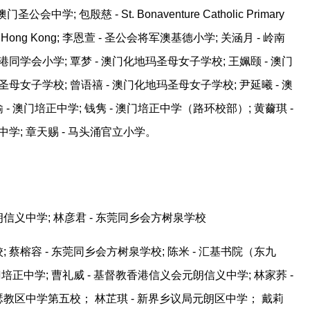
会中学; 包殷慈 - St. Bonaventure Catholic Primary
hool Hong Kong; 李恩萱 - 圣公会将军澳基德小学; 关涵月 - 岭南
同学会小学; 覃梦 - 澳门化地玛圣母女子学校; 王姵颐 - 澳门
母女子学校; 曾语禧 - 澳门化地玛圣母女子学校; 尹延曦 - 澳
 - 澳门培正中学; 钱隽 - 澳门培正中学（路环校部）; 黄薾琪 -
中学; 章天赐 - 马头涌官立小学。
信义中学; 林彦君 - 东莞同乡会方树泉学校
 蔡榕容 - 东莞同乡会方树泉学校; 陈米 - 汇基书院（东九
澳门培正中学; 曹礼威 - 基督教香港信义会元朗信义中学; 林家荞 -
若瑟教区中学第五校； 林芷琪 - 新界乡议局元朗区中学； 戴莉