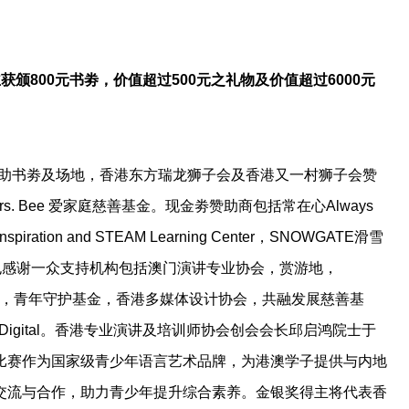
获颁800元书劵，价值超过500元之礼物及价值超过6000元
 Z 赞助书劵及场地，香港东方瑞龙狮子会及香港又一村狮子会赞
Mrs. Bee 爱家庭慈善基金。现金劵赞助商包括常在心Always
ration and STEAM Learning Center，SNOWGATE滑雪
时也感谢一众支持机构包括澳门演讲专业协会，赏游地，
ure Association，青年守护基金，香港多媒体设计协会，共融发展慈善基
Digital。香港专业演讲及培训师协会创会会长邱启鸿院士于
比赛作为国家级青少年语言艺术品牌，为港澳学子提供与内地
交流与合作，助力青少年提升综合素养。金银奖得主将代表香