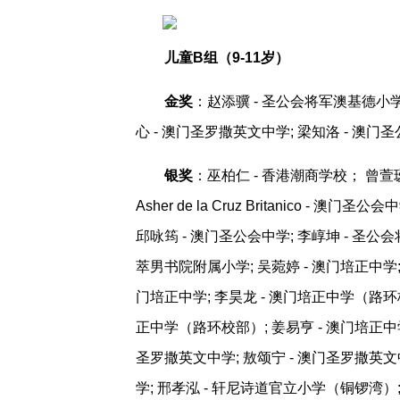
儿童B组（9-11岁）
金奖
：赵添骥 - 圣公会将军澳基德小学;
心 - 澳门圣罗撒英文中学; 梁知洛 - 澳门
银奖
：巫柏仁 - 香港潮商学校； 曾萱瑷
Asher de la Cruz Britanico 
邱咏筠 - 澳门圣公会中学; 李崞坤 - 圣公
萃男书院附属小学; 吴菀婷 - 澳门培正中学; 
门培正中学; 李昊龙 - 澳门培正中学（路环校
正中学（路环校部）; 姜易亨 - 澳门培正中学
圣罗撒英文中学; 敖颂宁 - 澳门圣罗撒英文中
学; 邢孝泓 - 轩尼诗道官立小学（铜锣湾）;