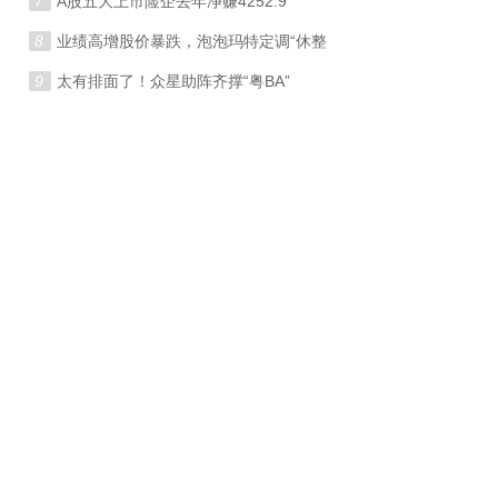
7
A股五大上市险企去年净赚4252.9
8
业绩高增股价暴跌，泡泡玛特定调“休整
9
太有排面了！众星助阵齐撑“粤BA”