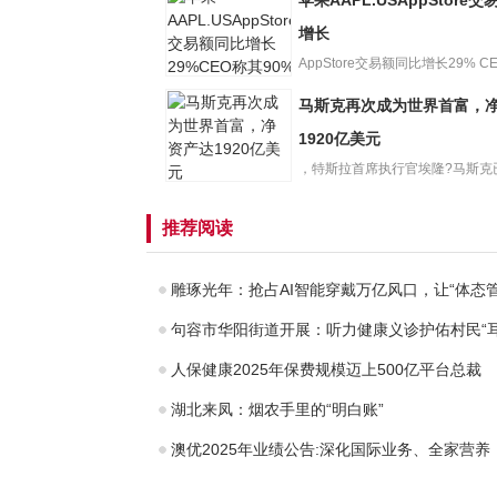
苹果AAPL.USAppStore
做好粮食、煤炭
等重点物资运输
增长
通畅
AppStore交易额同比增长29% C
90%...
马斯克再次成为世界首富，
苹果
AAPL.USAppStor
1920亿美元
e交易额同比增长
，特斯拉首席执行官埃隆?马斯克
马斯克再次成为
夺回了世界首富的头衔。马斯...
世界首富，净资
推荐阅读
产达1920亿美元
雕琢光年：抢占AI智能穿戴万亿风口，让“体态
句容市华阳街道开展：听力健康义诊护佑村民“
人保健康2025年保费规模迈上500亿平台总裁
湖北来凤：烟农手里的“明白账”
澳优2025年业绩公告:深化国际业务、全家营养