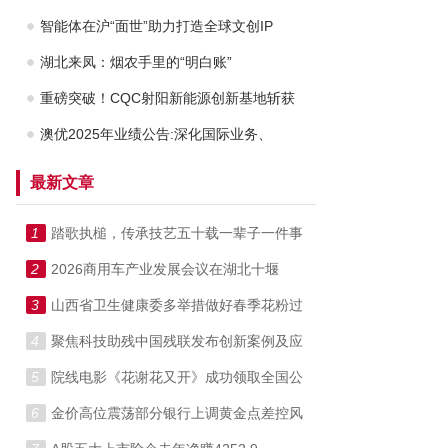
智能体在沪“面世”助力打造全球文创IP
湖北来凤：烟农手里的“明白账”
重磅突破！CQC射阳新能源创新基地斩获
澳优2025年业绩公告:深化国际业务、
最新文章
1
踏歌执槌，传承技艺五十载一辈子一件事
2
2026商用车产业发展会议在湖北十堰
3
山西省卫生健康委多举措做好春季花粉过
4
聚焦科技助残中国残联发布创新案例及应
5
院线电影《花谢花又开》成功领取全国公
6
金价高位震荡部分银行上调黄金点差控风